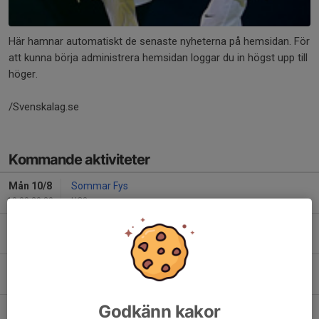
Här hamnar automatiskt de senaste nyheterna på hemsidan. För
att kunna börja administrera hemsidan loggar du in högst upp till
höger.
/Svenskalag.se
Kommande aktiviteter
Mån 10/8
Sommar Fys
19:00-20:30
HC3
Tis 11/8
Sommar Fys
19:00-20:30
HC3
Ons 12/8
Sommar Fys
19:00-20:30
HC3
Godkänn kakor
Tor 13/8
Sommar Fys