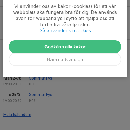
19:00-20:30
HC3
Vi använder oss av kakor (cookies) för att vår
webbplats ska fungera bra för dig. De används
Mån 17/8
Sommar Fys
även för webbanalys i syfte att hjälpa oss att
19:00-20:30
HC3
förbättra våra tjänster.
Tis 18/8
Sommar Fys
Så använder vi cookies
19:00-20:30
HC3
Ons 19/8
Sommar Fys
Godkänn alla kakor
19:00-20:30
HC3
Bara nödvändiga
Tor 20/8
Sommar Fys
19:00-20:30
HC3
Mån 24/8
Sommar Fys
19:00-20:30
HC3
Tis 25/8
Sommar Fys
19:00-20:30
HC3
Hela kalendern