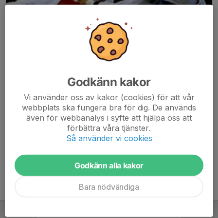
Godkänn kakor
Här hamnar automatiskt de senaste nyheterna på hemsidan. För
Vi använder oss av kakor (cookies) för att vår
att kunna börja administrera hemsidan loggar du in högst upp till
webbplats ska fungera bra för dig. De används
höger.
även för webbanalys i syfte att hjälpa oss att
förbättra våra tjänster.
/Svenskalag.se
Så använder vi cookies
Godkänn alla kakor
Bara nödvändiga