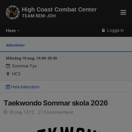
High Coast Combat Center
TEAM KEM-JOH
Logga in
Hem
Aktiviteter
Måndag 10 aug, 19:00-20:30
Sommar Fys
HC3
Hela kalendern
Taekwondo Sommar skola 2026
18 maj, 14:12
0 kommentarer