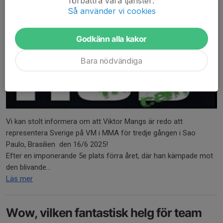
förbättra våra tjänster.
Så använder vi cookies
Godkänn alla kakor
Bara nödvändiga
Vi kan stolt informera om att Viktor Mangs är redo att
representera Sverige på VM i MMA för tredje gången i Sao
Paulo, Brasilien den 16/6 2025!
Efter en imponerande 5e plats förra året, där han kämpade mot
den blivande...
Läs mer
Wow, vilken fantastisk helg för team