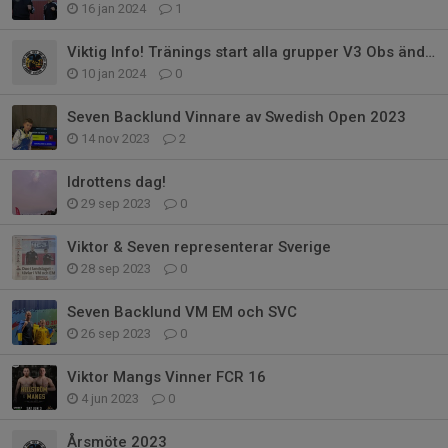
16 jan 2024
1
Viktig Info! Tränings start alla grupper V3 Obs ändringar läs!
10 jan 2024
0
Seven Backlund Vinnare av Swedish Open 2023
14 nov 2023
2
Idrottens dag!
29 sep 2023
0
Viktor & Seven representerar Sverige
28 sep 2023
0
Seven Backlund VM EM och SVC
26 sep 2023
0
Viktor Mangs Vinner FCR 16
4 jun 2023
0
Årsmöte 2023