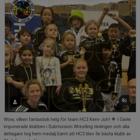
Wow, vilken fantastisk helg för team HC3 Kem-Joh! 🌟 I Gävle
imponerade klubben i Submission Wrestling tävlingen och alla
deltagare tog hem medalj.Samt att HC3 blev 3e bästa klubb av