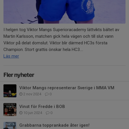
I helgen tog Viktor Mangs Superioracademy lättvikts bältet av
Martin Karlsson, matchen gick hela vägen och till slut vann
Viktor på delat domslut. Viktor blir därmed HC3s första
Champion. Stort grattis önskar hela HC3....
Läs mer
Fler nyheter
Viktor Mangs representerar Sverige i MMA VM
2 nov 2024
0
Vinst för Fredde i BOB
10 jun 2024
0
Grabbarna topprankade åter igen!