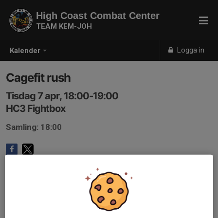
High Coast Combat Center
TEAM KEM-JOH
Logga in
Kalender
Cagefit rush
Tisdag 7 apr, 18:00-19:00
HC3 Fightbox
Samling: 18:00