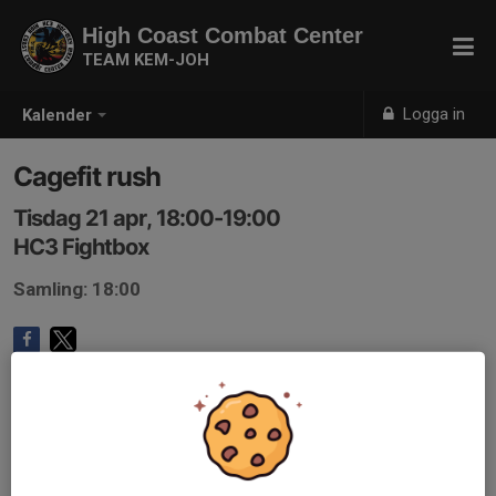
High Coast Combat Center
TEAM KEM-JOH
Logga in
Kalender
Cagefit rush
Tisdag 21 apr, 18:00-19:00
HC3 Fightbox
Samling: 18:00