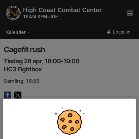
High Coast Combat Center
TEAM KEM-JOH
Logga in
Kalender
Cagefit rush
Tisdag 28 apr, 18:00-19:00
HC3 Fightbox
Samling: 18:00