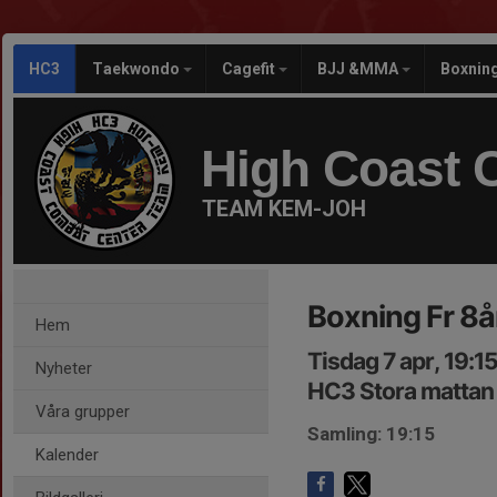
HC3
Taekwondo
Cagefit
BJJ &MMA
Boxnin
High Coast 
TEAM KEM-JOH
Boxning Fr 8å
Hem
Tisdag 7 apr, 19:1
Nyheter
HC3 Stora mattan
Våra grupper
Samling: 19:15
Kalender