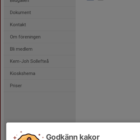
Bildgalleri
Dokument
Kontakt
Om föreningen
Bli medlem
Kem-Joh Sollefteå
Kioskshema
Priser
Godkänn kakor