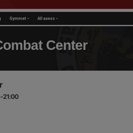
g
Gymmet
All axess
Combat Center
r
5-21:00