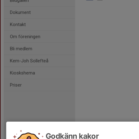
Bildgalleri
Dokument
Kontakt
Om föreningen
Bli medlem
Kem-Joh Sollefteå
Kioskshema
Priser
Godkänn kakor