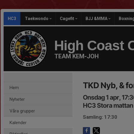
HC3
Taekwondo
Cagefit
BJJ &MMA
Boxnin
High Coast 
TEAM KEM-JOH
TKD Nyb, & fo
Hem
Onsdag 1 apr, 17:
Nyheter
HC3 Stora mattan
Våra grupper
Samling: 17:30
Kalender