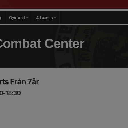
g
Gymmet
All axess
Combat Center
rts Från 7år
30-18:30