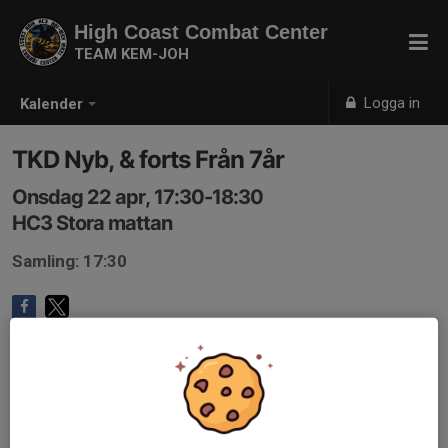
High Coast Combat Center
TEAM KEM-JOH
Logga in
Kalender
TKD Nyb, & forts Från 7år
Onsdag 22 apr, 17:30-18:30
HC3 Stora mattan
Samling: 17:30