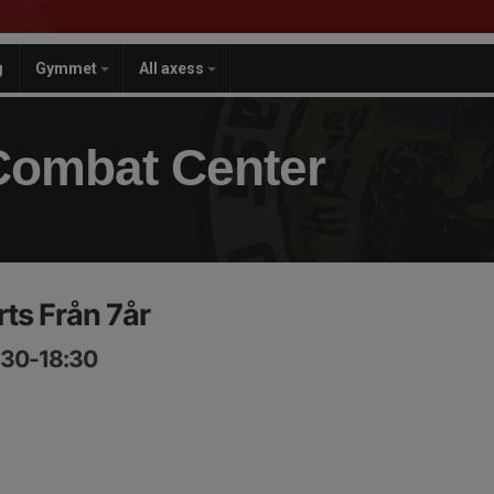
g
Gymmet
All axess
Combat Center
rts Från 7år
:30-18:30