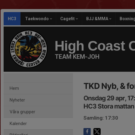
HC3
Taekwondo
Cagefit
BJJ &MMA
Boxnin
High Coast 
TEAM KEM-JOH
TKD Nyb, & fo
Hem
Onsdag 29 apr, 17
Nyheter
HC3 Stora mattan
Våra grupper
Samling: 17:30
Kalender