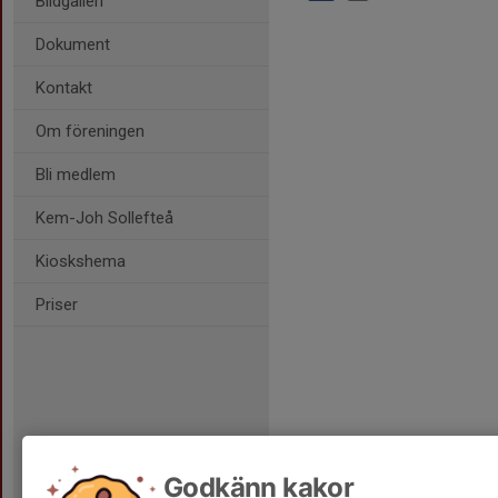
Bildgalleri
Dokument
Kontakt
Om föreningen
Bli medlem
Kem-Joh Sollefteå
Kioskshema
Priser
Godkänn kakor