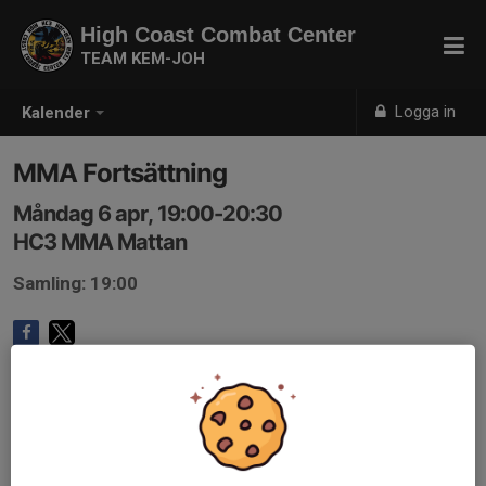
High Coast Combat Center
TEAM KEM-JOH
Logga in
Kalender
MMA Fortsättning
Måndag 6 apr, 19:00-20:30
HC3 MMA Mattan
Samling: 19:00