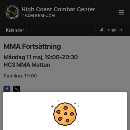
High Coast Combat Center
TEAM KEM-JOH
Logga in
Kalender
MMA Fortsättning
Måndag 11 maj, 19:00-20:30
HC3 MMA Mattan
Samling: 19:00