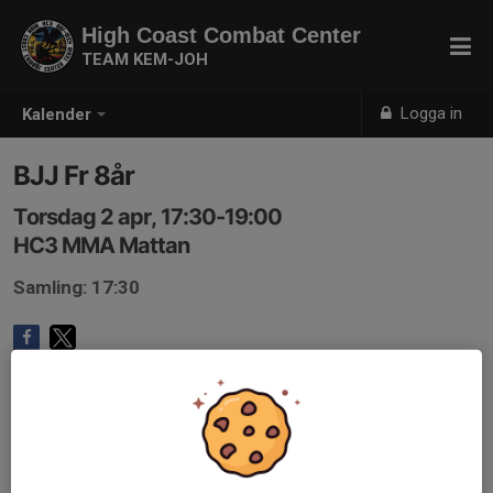
High Coast Combat Center
TEAM KEM-JOH
Logga in
Kalender
BJJ Fr 8år
Torsdag 2 apr, 17:30-19:00
HC3 MMA Mattan
Samling: 17:30