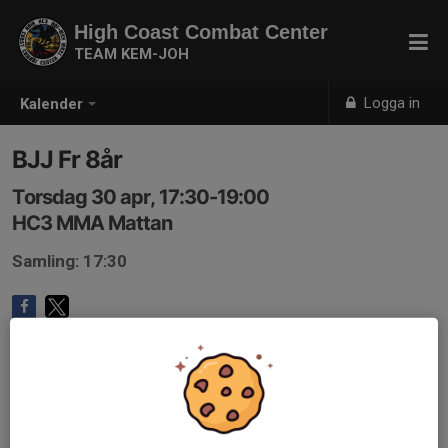
High Coast Combat Center
TEAM KEM-JOH
Logga in
Kalender
BJJ Fr 8år
Torsdag 30 apr, 17:30-19:00
HC3 MMA Mattan
Samling: 17:30