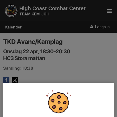
High Coast Combat Center
TEAM KEM-JOH
Logga in
Kalender
TKD Avanc/Kamplag
Onsdag 22 apr, 18:30-20:30
HC3 Stora mattan
Samling: 18:30