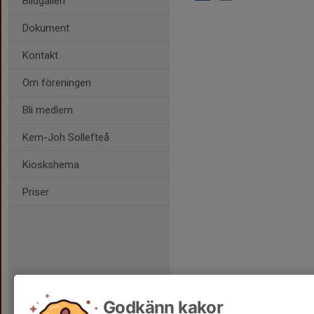
Bildgalleri
Dokument
Kontakt
Om föreningen
Bli medlem
Kem-Joh Sollefteå
Kioskshema
Priser
Godkänn kakor