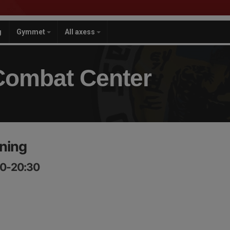
g
Gymmet
All axess
Combat Center
ning
00-20:30