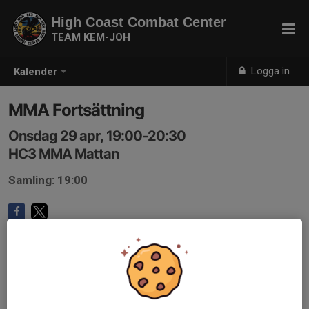
High Coast Combat Center
TEAM KEM-JOH
Logga in
Kalender
MMA Fortsättning
Onsdag 29 apr, 19:00-20:30
HC3 MMA Mattan
Samling: 19:00