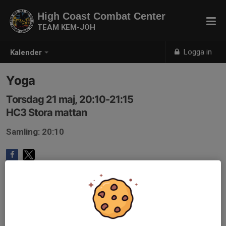
High Coast Combat Center
TEAM KEM-JOH
Logga in
Kalender
Yoga
Torsdag 21 maj, 20:10-21:15
HC3 Stora mattan
Samling: 20:10