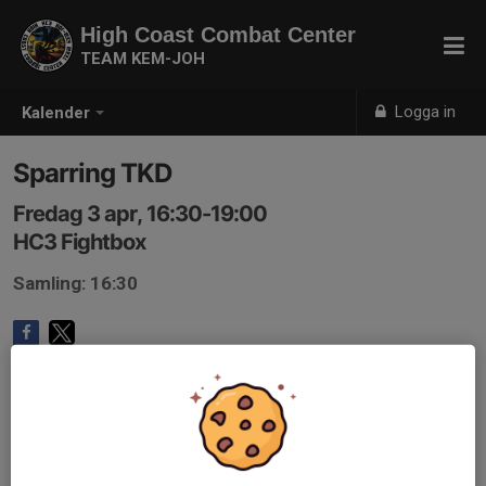
High Coast Combat Center
TEAM KEM-JOH
Logga in
Kalender
Sparring TKD
Fredag 3 apr, 16:30-19:00
HC3 Fightbox
Samling: 16:30