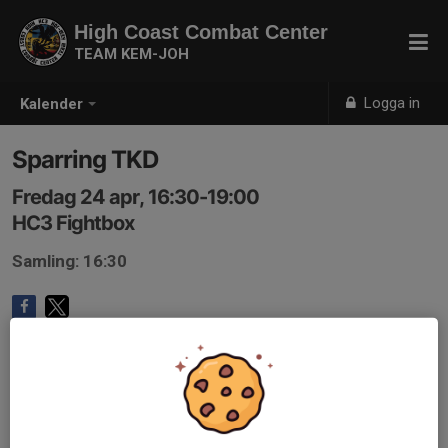
High Coast Combat Center
TEAM KEM-JOH
Logga in
Kalender
Sparring TKD
Fredag 24 apr, 16:30-19:00
HC3 Fightbox
Samling: 16:30