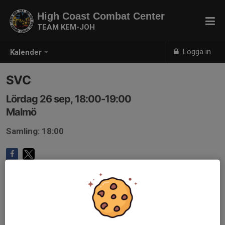
High Coast Combat Center
TEAM KEM-JOH
Logga in
Kalender
SVC
Lördag 26 sep, 18:00-19:00
Malmö
Samling: 18:00