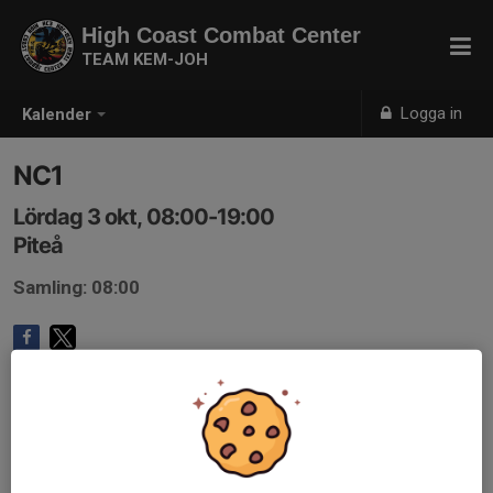
High Coast Combat Center
TEAM KEM-JOH
Logga in
Kalender
NC1
Lördag 3 okt, 08:00-19:00
Piteå
Samling: 08:00