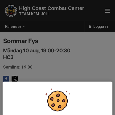
High Coast Combat Center
TEAM KEM-JOH
Logga in
Kalender
Sommar Fys
Måndag 10 aug, 19:00-20:30
HC3
Samling: 19:00
Anmälan är öppen för föreningens alla medlemmar.
Logga in
här