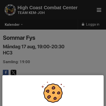
High Coast Combat Center
TEAM KEM-JOH
Logga in
Kalender
Sommar Fys
Måndag 17 aug, 19:00-20:30
HC3
Samling: 19:00
Anmälan är öppen för föreningens alla medlemmar.
Logga in
här