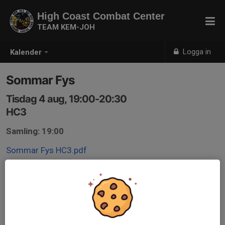
High Coast Combat Center
TEAM KEM-JOH
Logga in
Kalender
Sommar Fys
Tisdag 4 aug, 19:00-20:30
HC3
Samling: 19:00
Sommar Fys HC3.pdf