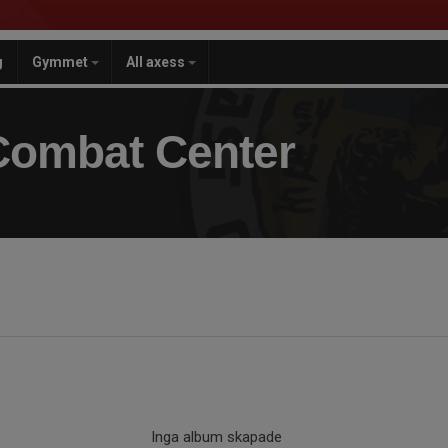
g
Gymmet
All axess
Combat Center
Inga album skapade