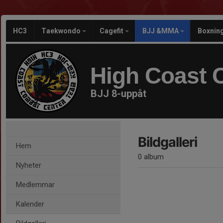
HC3
Taekwondo
Cagefit
BJJ &MMA
Boxnin
High Coast 
BJJ 8-uppåt
Bildgalleri
Hem
0 album
Nyheter
Medlemmar
Kalender