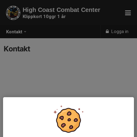
High Coast Combat Center
Klippkort 10ggr 1 år
Logga in
Kontakt
Kontakt