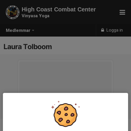
High Coast Combat Center
Vinyasa Yoga
Logga in
Medlemmar
Laura Tolboom
Ålder
48 år