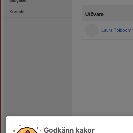
Bildgalleri
Kontakt
Utövare
Laura Tolboom
Godkänn kakor