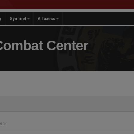
g
Gymmet
All axess
Combat Center
ktör