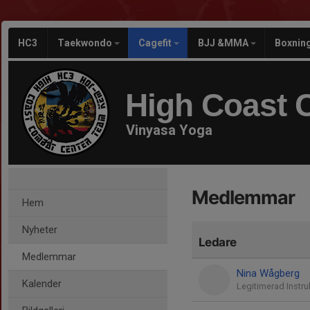
HC3
Taekwondo
Cagefit
BJJ &MMA
Boxnin
High Coast 
Vinyasa Yoga
Medlemmar
Hem
Nyheter
Ledare
Medlemmar
Nina Wågberg
Kalender
Legitimerad Instru