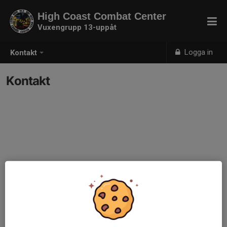
High Coast Combat Center
Vuxengrupp 13-uppåt
Logga in
Kontakt
Kontakt