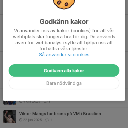
Tidigare nyheter
Godkänn kakor
Taekwondo Sommar skola 2026
18 maj, 14:12
0
Vi använder oss av kakor (cookies) för att vår
webbplats ska fungera bra för dig. De används
Årsmöte 26/4 2026
även för webbanalys i syfte att hjälpa oss att
6 apr, 17:13
0
förbättra våra tjänster.
Så använder vi cookies
Nytt Bankgiro på våra fakturor
27 jan, 16:00
1
Godkänn alla kakor
Rullande Start 12/1
Bara nödvändiga
7 jan, 18:13
0
Viktor Mangs blir proffs
9 okt 2025
1
Viktor Mangs tar brons på VM i Brasilien
22 jun 2025
1