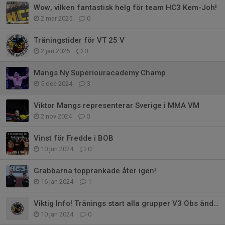
Wow, vilken fantastisk helg för team HC3 Kem-Joh!
2 mar 2025
0
Träningstider för VT 25 V
2 jan 2025
0
Mangs Ny Superiouracademy Champ
5 dec 2024
3
Viktor Mangs representerar Sverige i MMA VM
2 nov 2024
0
Vinst för Fredde i BOB
10 jun 2024
0
Grabbarna topprankade åter igen!
16 jan 2024
1
Viktig Info! Tränings start alla grupper V3 Obs ändringar läs!
10 jan 2024
0