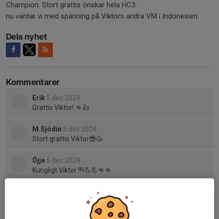
Champion. Stort grattis önskar hela HC3.
nu väntar vi med spänning på Viktors andra VM i Indonesien.
Dela nyhet
Kommentarer
Erik
5 dec 2024
Grattis Viktor! 👊👍
M.Sjödin
5 dec 2024
Stort grattis Viktor😎🥳
Öjje
5 dec 2024
Kungligt Viktor !!!!💪💪👊👊