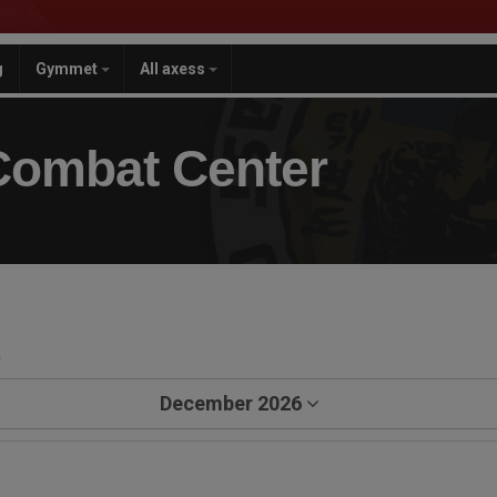
g
Gymmet
All axess
Combat Center
a
December 2026