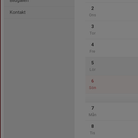
Bildgalleri
2
Kontakt
Ons
3
Tor
4
Fre
5
Lör
6
Sön
7
Mån
8
Tis