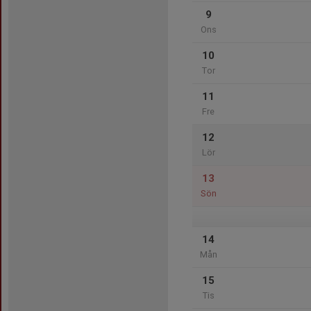
9
Ons
10
Tor
11
Fre
12
Lör
13
Sön
14
Mån
15
Tis