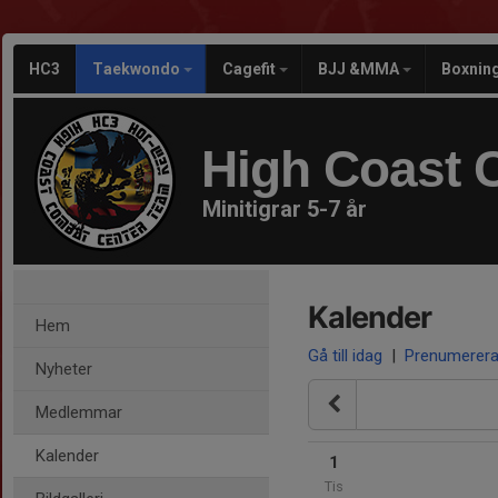
HC3
Taekwondo
Cagefit
BJJ &MMA
Boxnin
High Coast 
Minitigrar 5-7 år
Kalender
Hem
Gå till idag
|
Prenumerer
Nyheter
Medlemmar
Kalender
1
Tis