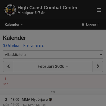
High Coast Combat Center
Minitigrar 5-7 år
Logga in
Kalender
Kalender
Gå till idag
|
Prenumerera
Februari 2026
1
Sön
v.6
2
18:00
MMA Nybörjare
19:00
Mån
HC3 MMA Mattan