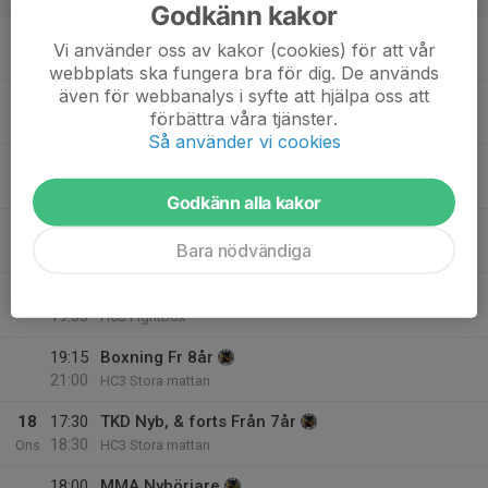
Godkänn kakor
16
18:00
MMA Nybörjare
Vi använder oss av kakor (cookies) för att vår
19:00
Mån
HC3 MMA Mattan
webbplats ska fungera bra för dig. De används
även för webbanalys i syfte att hjälpa oss att
18:30
TKD Avac/Kamplag
förbättra våra tjänster.
20:00
HC3 Stora mattan
Så använder vi cookies
19:00
MMA Fortsättning
20:30
HC3 MMA Mattan
Godkänn alla kakor
17
17:30
BJJ fr 8år
Bara nödvändiga
19:00
Tis
HC3 MMA Mattan
18:00
Cagefit rush
19:00
HC3 Fightbox
19:15
Boxning Fr 8år
21:00
HC3 Stora mattan
18
17:30
TKD Nyb, & forts Från 7år
18:30
Ons
HC3 Stora mattan
18:00
MMA Nybörjare