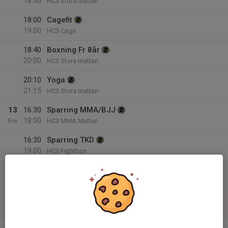
18:30
HC3 Stora mattan
18:00
Cagefit
19:00
HC3 Cage
18:40
Boxning Fr 8år
20:00
HC3 Stora mattan
20:10
Yoga
21:15
HC3 Stora mattan
13
16:30
Sparring MMA/BJJ
18:00
Fre
HC3 MMA Mattan
16:30
Sparring TKD
19:00
HC3 Fightbox
14
Lör
15
Sön
v.8