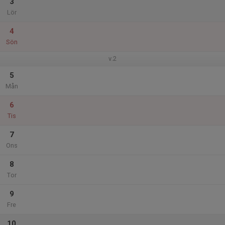
3
Lör
4
Sön
v.2
5
Mån
6
Tis
7
Ons
8
Tor
9
Fre
10