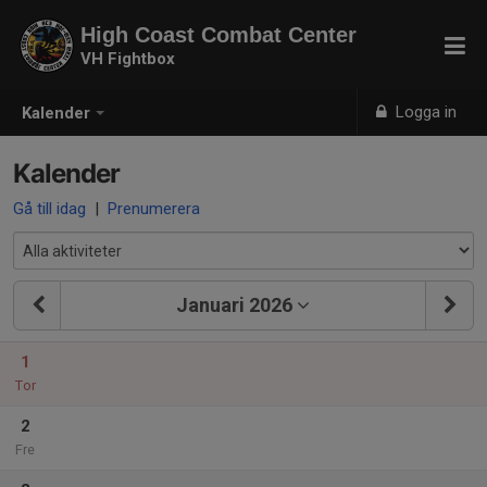
High Coast Combat Center
VH Fightbox
Logga in
Kalender
Kalender
Gå till idag
|
Prenumerera
Januari 2026
1
Tor
2
Fre