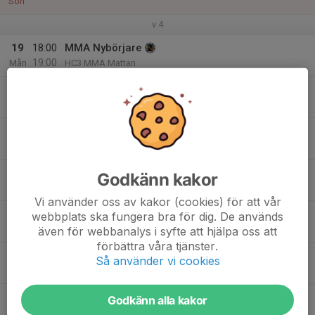
Sön
v.4
19
18:00
MMA Nybörjare
19:00
Mån
HC3 MMA Mattan
18:30
TKD Avac/Kamplag
20:00
HC3 Stora mattan
19:00
MMA Fortsättning
20:30
HC3 MMA Mattan
20
17:30
BJJ fr 8år
Godkänn kakor
19:00
Tis
HC3 MMA Mattan
Vi använder oss av kakor (cookies) för att vår
18:00
Cagefit rush
webbplats ska fungera bra för dig. De används
19:00
HC3 Fightbox
även för webbanalys i syfte att hjälpa oss att
förbättra våra tjänster.
19:15
Boxning Fr 8år
Så använder vi cookies
21:00
HC3 Stora mattan
21
17:30
TKD Nyb, & forts Från 7år
Godkänn alla kakor
18:30
Ons
HC3 Stora mattan