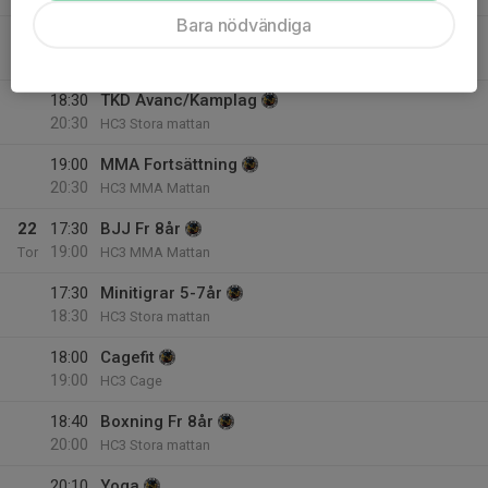
Bara nödvändiga
18:00
MMA Nybörjare
19:00
HC3 MMA Mattan
18:30
TKD Avanc/Kamplag
20:30
HC3 Stora mattan
19:00
MMA Fortsättning
20:30
HC3 MMA Mattan
22
17:30
BJJ Fr 8år
19:00
Tor
HC3 MMA Mattan
17:30
Minitigrar 5-7år
18:30
HC3 Stora mattan
18:00
Cagefit
19:00
HC3 Cage
18:40
Boxning Fr 8år
20:00
HC3 Stora mattan
20:10
Yoga