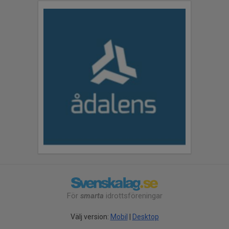
För
smarta
idrottsföreningar
Välj version:
Mobil
|
Desktop