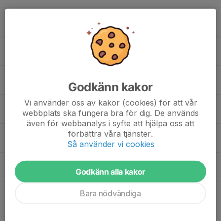
19:00
MMA Fortsättning
20:30
HC3 MMA Mattan
17
17:30
BJJ fr 8år
19:00
Tis
HC3 MMA Mattan
18:00
Cagefit rush
Godkänn kakor
19:00
HC3 Fightbox
Vi använder oss av kakor (cookies) för att vår
19:15
Boxning Fr 8år
webbplats ska fungera bra för dig. De används
21:00
HC3 Stora mattan
även för webbanalys i syfte att hjälpa oss att
18
17:30
TKD Nyb, & forts Från 7år
förbättra våra tjänster.
18:30
Så använder vi cookies
Ons
HC3 Stora mattan
18:00
MMA Nybörjare
Godkänn alla kakor
19:00
HC3 MMA Mattan
18:30
TKD Avanc/Kamplag
Bara nödvändiga
20:30
HC3 Stora mattan
19:00
MMA Fortsättning