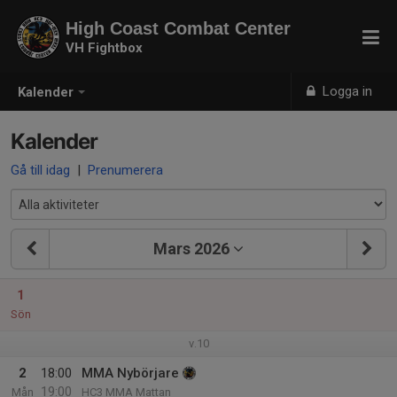
High Coast Combat Center
VH Fightbox
Logga in
Kalender
Kalender
Gå till idag
|
Prenumerera
Mars 2026
1
Sön
v.10
2
18:00
MMA Nybörjare
19:00
Mån
HC3 MMA Mattan