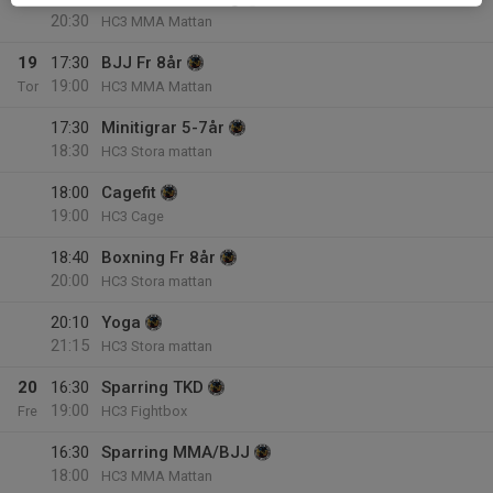
20:30
HC3 MMA Mattan
19
17:30
BJJ Fr 8år
19:00
Tor
HC3 MMA Mattan
17:30
Minitigrar 5-7år
18:30
HC3 Stora mattan
18:00
Cagefit
19:00
HC3 Cage
18:40
Boxning Fr 8år
20:00
HC3 Stora mattan
20:10
Yoga
21:15
HC3 Stora mattan
20
16:30
Sparring TKD
19:00
Fre
HC3 Fightbox
16:30
Sparring MMA/BJJ
18:00
HC3 MMA Mattan