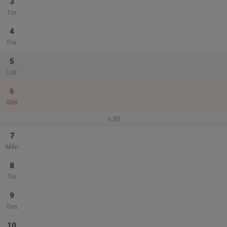
3
Tor
4
Fre
5
Lör
6
Sön
v.50
7
Mån
8
Tis
9
Ons
10