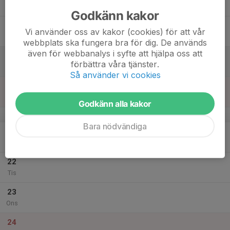
Tor
Godkänn kakor
18
Vi använder oss av kakor (cookies) för att vår
Fre
webbplats ska fungera bra för dig. De används
även för webbanalys i syfte att hjälpa oss att
19
förbättra våra tjänster.
Lör
Så använder vi cookies
20
Sön
Godkänn alla kakor
v.52
Bara nödvändiga
21
Mån
22
Tis
23
Ons
24