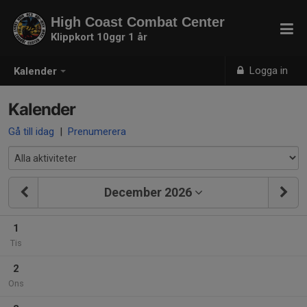
High Coast Combat Center
Klippkort 10ggr 1 år
Logga in
Kalender
Kalender
Gå till idag
|
Prenumerera
December 2026
1
Tis
2
Ons