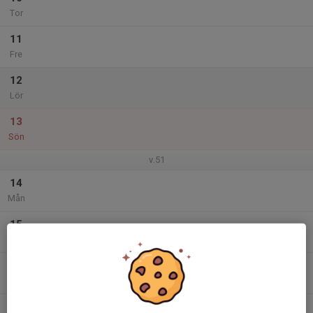
Tor
11
Fre
12
Lör
13
Sön
v.51
14
Mån
15
Tis
16
Ons
17