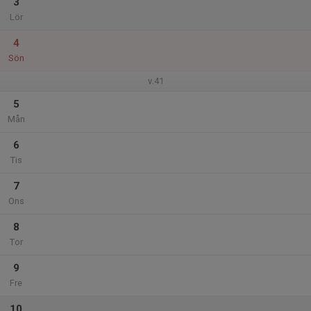
3
Lör
4
Sön
v.41
5
Mån
6
Tis
7
Ons
8
Tor
9
Fre
10