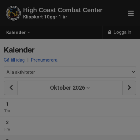
High Coast Combat Center
Klippkort 10ggr 1 år
Logga in
Kalender
Kalender
Gå till idag
|
Prenumerera
Oktober 2026
1
Tor
2
Fre