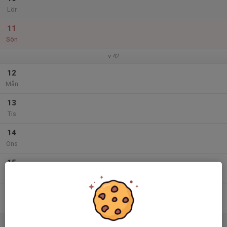
Lör
11
Sön
v.42
12
Mån
13
Tis
14
Ons
15
Tor
16
Fre
17