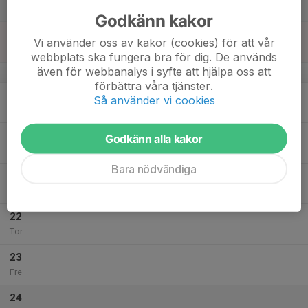
Lör
Godkänn kakor
18
Vi använder oss av kakor (cookies) för att vår
Sön
webbplats ska fungera bra för dig. De används
även för webbanalys i syfte att hjälpa oss att
v.43
förbättra våra tjänster.
19
Så använder vi cookies
Mån
20
Godkänn alla kakor
Tis
Bara nödvändiga
21
Ons
22
Tor
23
Fre
24