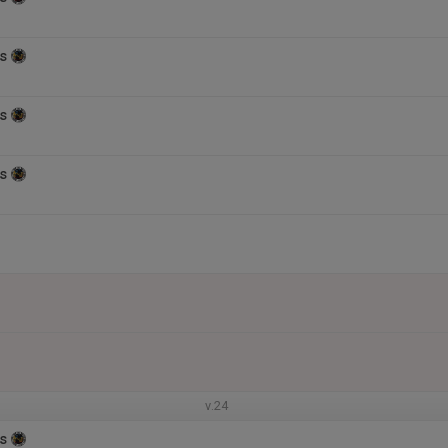
s
s
s
v.24
s