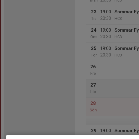
20:30
Mån
HC3
23
19:00
Sommar Fy
20:30
Tis
HC3
24
19:00
Sommar Fy
20:30
Ons
HC3
25
19:00
Sommar Fy
20:30
Tor
HC3
26
Fre
27
Lör
28
Sön
29
19:00
Sommar Fy
20:30
Mån
HC3