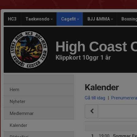
HC3
Taekwondo
Cagefit
BJJ &MMA
Boxnin
High Coast 
Klippkort 10ggr 1 år
Kalender
Hem
Gå till idag
|
Prenumerer
Nyheter
Medlemmar
Kalender
1
19:00
Sommar Fy