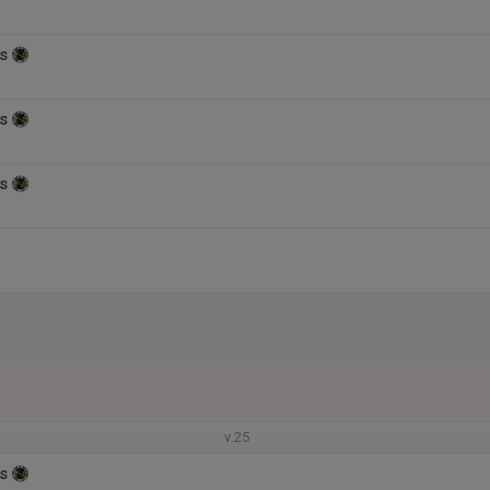
s
s
s
v.25
s