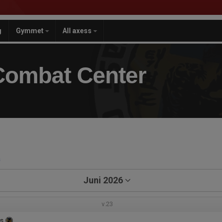
g
Gymmet
All axess
Combat Center
a
Juni 2026
v.23
s