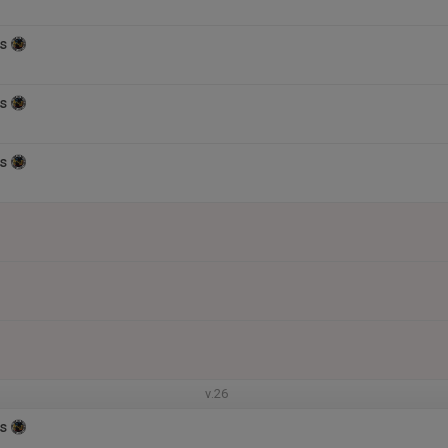
s
s
s
v.26
s