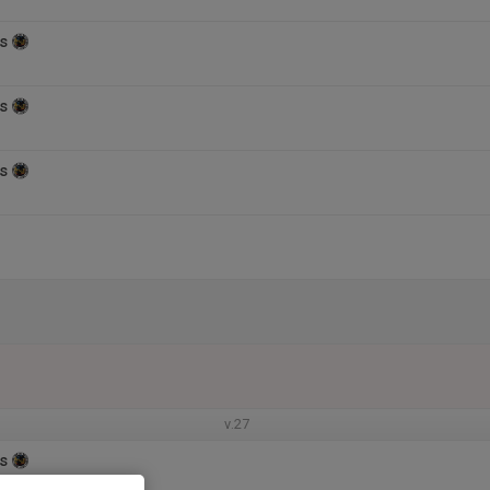
s
s
s
v.27
s